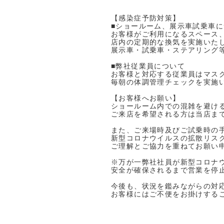
【感染症予防対策】
■ショールーム、展示車試乗車
お客様がご利用になるスペース
店内の定期的な換気を実施いた
展示車・試乗車・ステアリング
■弊社従業員について
お客様と対応する従業員はマス
毎朝の体調管理チェックを実施
【お客様へお願い】
ショールーム内での混雑を避け
ご来店を希望される方は当店ま
また、ご来場時及びご試乗時の
新型コロナウイルスの拡散リス
ご理解とご協力を重ねてお願い
※万が一弊社社員が新型コロナ
安全が確保されるまで営業を停
今後も、状況を鑑みながらの対
お客様にはご不便をお掛けする